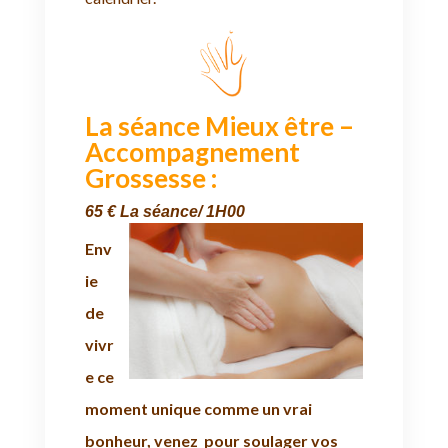
La séance Mieux être –
Accompagnement
Grossesse :
65 € La séance/ 1H00
Env
ie
de
vivr
e ce
moment unique comme un vrai
bonheur, venez pour soulager vos