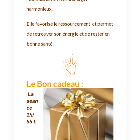
harmonieux.
Elle favorise le ressourcement, et permet
de retrouver son énergie et de rester en
bonne santé.
Le Bon cadeau :
La
séan
ce
1h/
55 €
–